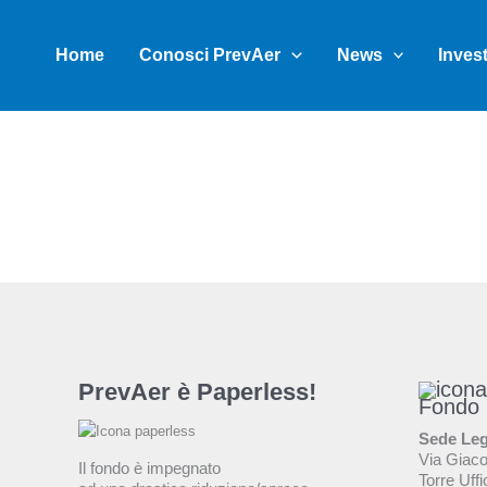
Vai
al
Home
Conosci PrevAer
News
Inves
contenuto
PrevAer è Paperless!
Fondo
Sede Leg
Via Giac
Il fondo è impegnato
Torre Uffi