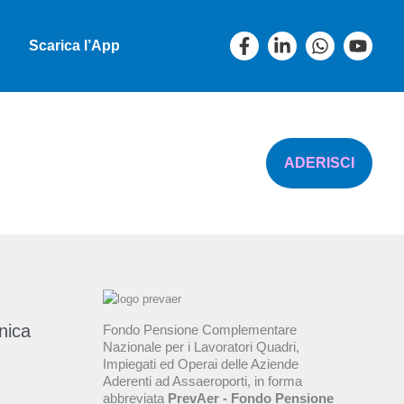
Scarica l’App
ADERISCI
Fondo Pensione Complementare
Nazionale per i Lavoratori Quadri,
Impiegati ed Operai delle Aziende
Aderenti ad Assaeroporti, in forma
abbreviata
PrevAer - Fondo Pensione