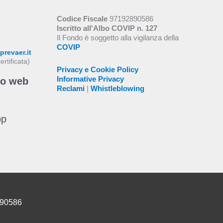
Codice Fiscale
97192890586
Iscritto all'Albo COVIP n. 127
Il Fondo è soggetto alla vigilanza della
COVIP
revaer.it
ertificata)
Privacy e Cookie Policy
Informative Privacy
to web
Reclami
|
Whistleblowing
pp
890586