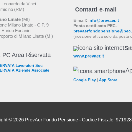
 Leonardo da Vinci
Contatti e-mail
umicino (RM)
ano Linate
(MI)
E-mail:
info@prevaer.it
one Milano Linate - C.P. 9
Posta certificata PEC:
 Enrico Forlanini
prevaerfondopensione@pec.p
oporto di Milano Linate (MI)
(ricezione attiva solo da posta c
Si
Area Riservata
www.prevaer.it
RVATA Lavoratori Soci
A
ERVATA Aziende Associate
Google Play
|
App Store
ight © 2026 PrevAer Fondo Pensione - Codice Fiscale: 97192