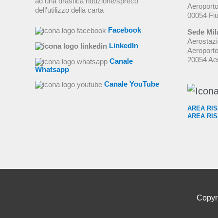
ad una drastica riduzione/spreco
Aeroporto
dell'utilizzo della carta
00054 Fi
Facebook
Sede Mil
Aerostazi
LinkedIn
Aeroporto
20054 Aer
Canale
Whatsapp
Canale YouTube
AREA RISE
AREA RIS
Copyr