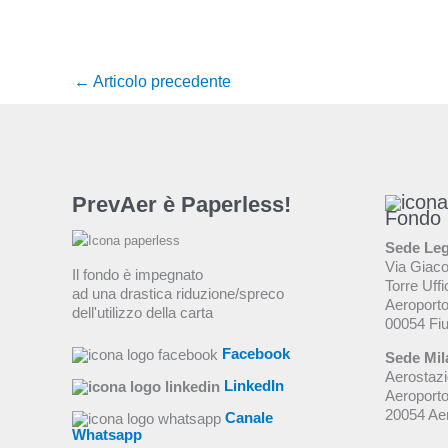
←
Articolo precedente
PrevAer è Paperless!
Fondo
Sede Leg
Via Giac
Il fondo è impegnato
Torre Uffi
ad una drastica riduzione/spreco
Aeroporto
dell'utilizzo della carta
00054 Fi
Facebook
Sede Mil
Aerostazi
LinkedIn
Aeroporto
20054 Aer
Canale
Whatsapp