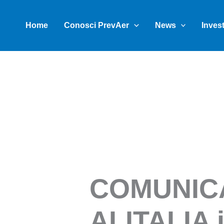
Vai
al
Home
Conosci PrevAer
News
Inves
contenuto
COMUNICA
ALITALIA i