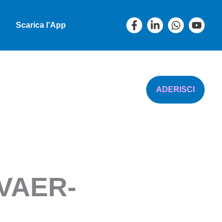
Scarica l’App
ADERISCI
VAER-