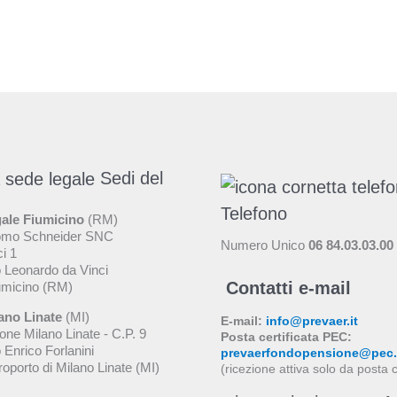
Sedi del
Telefono
ale Fiumicino
(RM)
omo Schneider SNC
Numero Unico
06 84.03.03.00
ci 1
 Leonardo da Vinci
Contatti e-mail
umicino (RM)
ano Linate
(MI)
E-mail:
info@prevaer.it
one Milano Linate - C.P. 9
Posta certificata PEC:
 Enrico Forlanini
prevaerfondopensione@pec.p
oporto di Milano Linate (MI)
(ricezione attiva solo da posta c