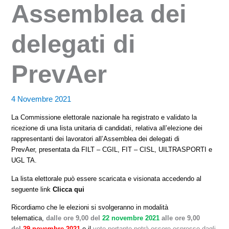
Assemblea dei
delegati di
PrevAer
4 Novembre 2021
La Commissione elettorale nazionale ha registrato e validato la
ricezione di una lista unitaria di candidati, relativa all’elezione
dei
rappresentanti dei lavoratori all’Assemblea dei delegati di
PrevAer,
presentata
da FILT – CGIL, FIT – CISL, UILTRASPORTI e
UGL TA.
La lista elettorale può essere scaricata e visionata accedendo al
seguente link
Clicca qui
Ricordiamo che le elezioni si svolgeranno in modalità
telematica,
dalle ore 9,00 del
22 novembre 2021
alle ore 9,00
del
29 novembre 2021
e i
l
voto pertanto potrà essere espresso dagli