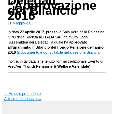
Delegati:
“Approvazione
del Bilancio
2016”
11 Maggio 2017
In data
27 aprile 2017
, presso la Sala Verri nella Palazzina
NPU della Società ALITALIA SAI, ha avuto luogo
l’Assemblea dei Delegati, la quale ha
approvato
all’unanimità, il Bilancio del Fondo Pensione dell’anno
2016
(il documento è consultabile nella sezione Bilanci
).
Inoltre, in tal data, si è tenuto l’ormai tradizionale Evento di
PrevAer: “
Fondi Pensione & Welfare Aziendale
“.
←
Articolo precedente
Articolo successivo
→